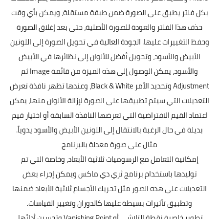
بكل فلتر يطبق على الصورة ضمن طبقة مستقلة، ويمكن بأي وقت
حذف هذا الفلتر والعودة للصورة الأصلية، حتى بعد إغلاق الصورة
وحفظ التغييرات عليها. الجودة العالية في تحويل الصورة إلى اللونين
الأبيض والأسود، وتحويل أفضل للألوان إلى نظائرها في الأبيض
والأسود، يمكن الوصول إلى هذه الميزة من قائمة Image ثم
Adjustment وتحديد الأمر Black & White، وعندها تظهر نافذة تعرض
التعديلات التي سيتم تطبيقها على الصورة لإزالة الألوان منها، يمكن
اعتماد القيم الافتراضية التي تعرضها النافذة السابقة أو اختيار قيم
بديلة في حال الرغبة بالانتقال إلى اللونين الأبيض والأسود يدوياً.
مثال على صورة معدلة بالبرنامج
إمكانية التعامل مع الرسوميات ثلاثية الأبعاد، وخاصة التي تم
توليدها باستخدام برنامج ثري دي ماكس ويمكن إجراء بعض
التعديلات على هذه الصور مثل تحريك الأجسام ثلاثية الأبعاد ضمنها
وتطبيق تأثيرات بسيطة عليها كالدوران وتغيير القياسات.
تطوير خاصية نقطة التلاشي أو Vanishing Point وتحسين أدائها.