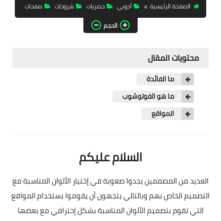
الصفحة الرئيسية
أدوبي
حصريات
تحميل برامج
شروحات
صفحات
الحجم
تحميل ألعاب
كورة | Time
محتويات المقال
حصريات
ما الفائدة
تفعيلات
ما هو الفوتوشوب
المواقع
أدوبي
ويندوزات
السلام عليكم
فاشون
العديد من المصممين يجدوا صعوبة في إختيار الألوان المناسبة مع
التصميم الخاص بهم وبالتالي يتجهون أن يقوموا بستخدام المواقع
التي تقوم بتصميم الألوان المناسبة بشكل إحترافي مع بعضها