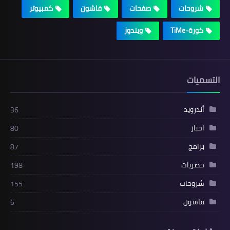
شروحات
صفحات
فاشون
كمبيوتر
كورة-TiMe
ويندوز
التسميات
أندرويد
36
اخبار
80
برامج
87
حصريات
198
شروحات
155
فاشون
6