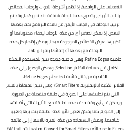
التعديلات على الواجهة، إذ تظهر أشرطة الأدوات ولوحات الخصائص
باللون الأبيض، وتصبح هذه اللوحات شفافة عند تحريكها، وقد تم
ترتيب اللوحات في الجانب الأيمن من نافذة البرنامج تحت بعضها
البعض، إذ يمكن تصغير أي من هذه اللوحات لإخفاء محتوياتها أو
تكبيرها لعرض الخصائص الموجودة فيها، ويمكن إظهار كل هذه
اللوحات مع بعضها أو إخفائها بنقر الزر Tab.
خاصية Refine Edges، وهي خاصية جديدة تتيح للمستخدم التحكم
الكامل في مساحة الاختيار Selection، ويمكن الوصول إلى هذه
الخاصية من خلال قائمة select ثم Refine Edges.
الفلاتر الذكية (بالإنجليزية: Smart Filters)‏، وهي تتيح الاحتفاظ بالفلاتر
التي يتم تطبيقها على الصورة في طبقة منفصلة عن الصورة،
ويمكن في أي وقت حذف هذه الطبقة مع التأثيرات التي أضافتها
إلى الصورة، كما يمكن تعديل تأثير هذه الطبقة بتحريرها وتغيير
كثافتها، ويمكن الاستفادة من هذه الميزة بالانتقال إلى قائمة
Filters وتحديد الأمر Convert for Smart Filters، وعندها يتم الاحتفاظ