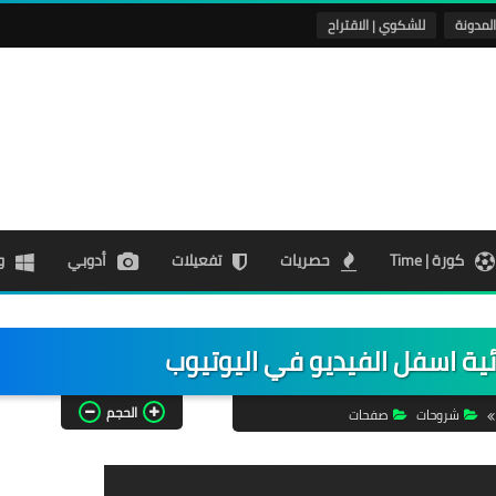
لمدونة
للشكوي | الاقتراح
كورة | Time
حصريات
تفعيلات
أدوبي
و
ية اسفل الفيديو في اليوتيوب
الحجم
شروحات
صفحات