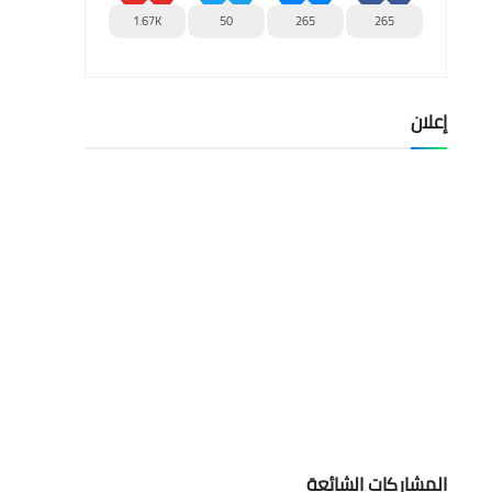
1.67K
50
265
265
إعلان
المشاركات الشائعة