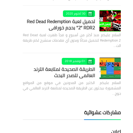
30 أكتوبر 2020
تحميل لعبة Red Dead Redemption
2" RDR2" بحجم خورافي
السلام عليكم منذ أكثر من أسبوع و فجأ ظهرت لعبة Red Dead
Redemption 2 لتحميل مجانًا وبدون أي مقدمات سنشرح لكم طريقة
الت…
01 نوفمبر 2018
الطريقة الصحيحة لمتابعة الترند
العالمي لتصدر البحث
السلام عليكم الكثير من المدونين في موقع من المواقع
المشهورة بيحثون عن الطريقة الصحيحه لمتابعة الترند العالمي في
جوج…
مشاركات عشوائية
إعلان