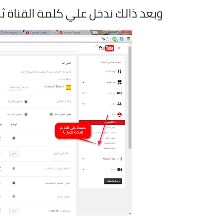
وبعد ذالك ندخل علي كلمة القناة ثم