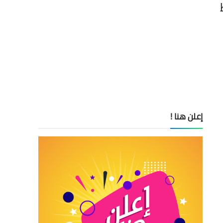
ظ
إعلن هنا !