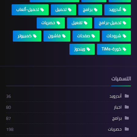
أندرويد
برامج
تحميل
تحميل-ألعاب
تحميل-برامج
تفعيل
حصريات
شروحات
صفحات
فاشون
كمبيوتر
كورة-TiMe
ويندوز
التسميات
أندرويد
36
اخبار
80
برامج
87
حصريات
198