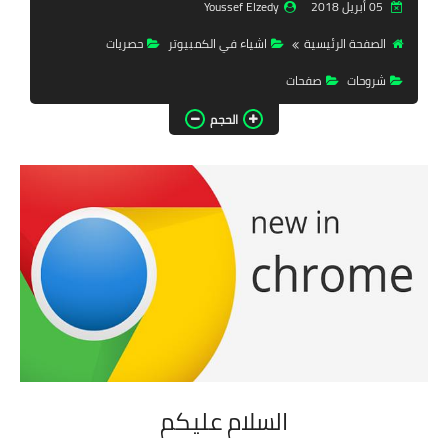
05 أبريل 2018
Youssef Elzedy
تحميل برامج
الصفحة الرئيسية
اشياء في الكمبيوتر
حصريات
تحميل ألعاب
شروحات
صفحات
كورة | Time
الحجم
حصريات
تفعيلات
أدوبي
ويندوزات
فاشون
السلام عليكم