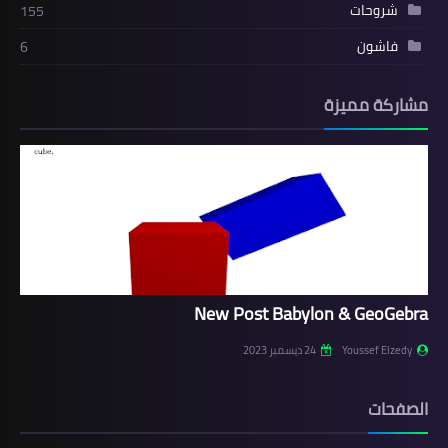
شروحات
155
فاشون
6
مشاركة مميزة
New Post Babylon & GeoGebra
Youssef Elzedy
24 ديسمبر 2023
الصفحات