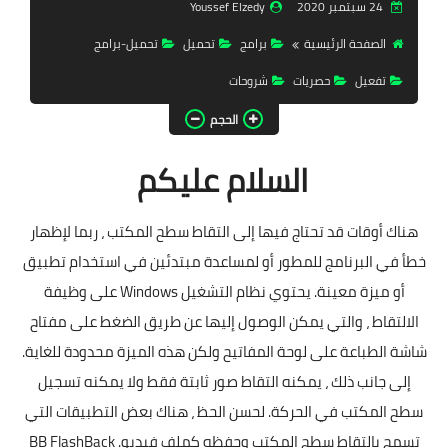
24 سبتمبر 2020
Youssef Elzedy
تحميل برامج
الصفحة الرئيسية
برامج
تحميل
تحميل-برامج
تحميل ألعاب
تفعيل
حصريات
شروحات
كورة | Time
الحجم
حصريات
السلام عليكم
تفعيلات
هناك أوقات قد تحتاج فيها إلى التقاط سطح المكتب ، ربما لإظهار
أدوبي
خطأ في البرنامج للمطور أو لمساعدة مبتدئين في استخدام تطبيق
ويندوزات
أو ميزة معينة. يحتوي نظام التشغيل Windows على وظيفة
فاشون
الالتقاط ، والتي يمكن الوصول إليها عن طريق الضغط على مفتاح
شاشة الطباعة على لوحة المفاتيح ولكن هذه الميزة محدودة للغاية.
إلى جانب ذلك ، يمكنه التقاط صور ثابتة فقط ولا يمكنه تسجيل
سطح المكتب في الحركة. لحسن الحظ ، هناك بعض التطبيقات التي
تسمح بالتقاط سطح المكتب وحفظه كملف فيديو. BB FlashBack