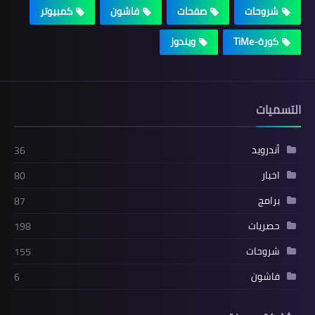
شروحات
صفحات
فاشون
كمبيوتر
كورة-TiMe
ويندوز
التسميات
أندرويد
36
اخبار
80
برامج
87
حصريات
198
شروحات
155
فاشون
6