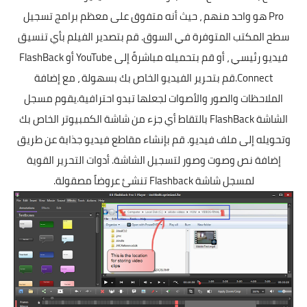
Pro هو واحد منهم ، حيث أنه متفوق على معظم برامج تسجيل
سطح المكتب المتوفرة في السوق. قم بتصدير الفيلم بأي تنسيق
فيديو رئيسي ، أو قم بتحميله مباشرةً إلى YouTube أو FlashBack
Connect.قم بتحرير الفيديو الخاص بك بسهولة ، مع إضافة
الملاحظات والصور والأصوات لجعلها تبدو احترافية.يقوم مسجل
الشاشة FlashBack بالتقاط أي جزء من شاشة الكمبيوتر الخاص بك
وتحويله إلى ملف فيديو. قم بإنشاء مقاطع فيديو جذابة عن طريق
إضافة نص وصوت وصور لتسجيل الشاشة. أدوات التحرير القوية
لمسجل شاشة Flashback تنشئ عروضاً مصقولة.