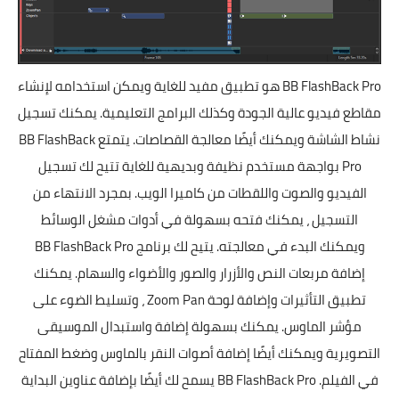
BB FlashBack Pro هو تطبيق مفيد للغاية ويمكن استخدامه لإنشاء
مقاطع فيديو عالية الجودة وكذلك البرامج التعليمية. يمكنك تسجيل
نشاط الشاشة ويمكنك أيضًا معالجة القصاصات. يتمتع BB FlashBack
Pro بواجهة مستخدم نظيفة وبديهية للغاية تتيح لك تسجيل
الفيديو والصوت واللقطات من كاميرا الويب. بمجرد الانتهاء من
التسجيل ، يمكنك فتحه بسهولة في أدوات مشغل الوسائط
ويمكنك البدء في معالجته. يتيح لك برنامج BB FlashBack Pro
إضافة مربعات النص والأزرار والصور والأضواء والسهام. يمكنك
تطبيق التأثيرات وإضافة لوحة Zoom Pan ، وتسليط الضوء على
مؤشر الماوس. يمكنك بسهولة إضافة واستبدال الموسيقى
التصويرية ويمكنك أيضًا إضافة أصوات النقر بالماوس وضغط المفتاح
في الفيلم. BB FlashBack Pro يسمح لك أيضًا بإضافة عناوين البداية