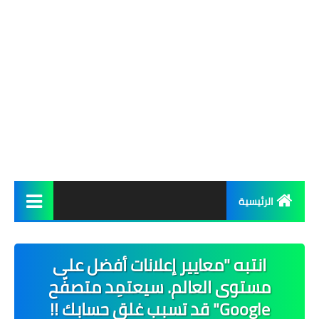
الرئيسية
شروحات
انتبه "معايير إعلانات أفضل على
أخبار
مستوى العالم. سيعتمِد متصفّح
تحميل
Google" قد تسبب غلق حسابك !!