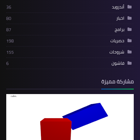
أندرويد
36
اخبار
80
برامج
87
حصريات
198
شروحات
155
فاشون
6
مشاركة مميزة