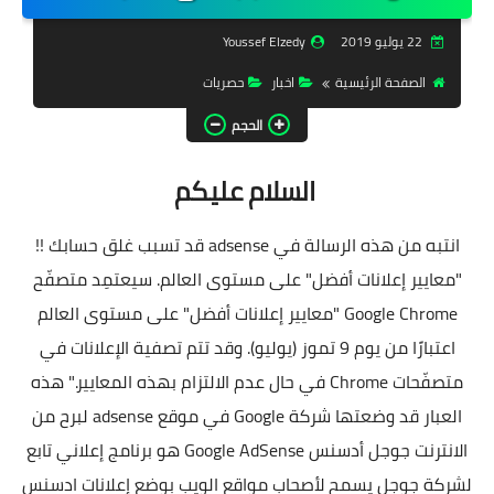
تحميل برامج
22 يوليو 2019
Youssef Elzedy
تحميل ألعاب
الصفحة الرئيسية
اخبار
حصريات
كورة | Time
الحجم
حصريات
السلام عليكم
تفعيلات
انتبه من هذه الرسالة في adsense قد تسبب غلق حسابك !!
أدوبي
"معايير إعلانات أفضل" على مستوى العالم. سيعتمِد متصفّح
ويندوزات
Google Chrome "معايير إعلانات أفضل" على مستوى العالم
اعتبارًا من يوم 9 تموز (يوليو). وقد تتم تصفية الإعلانات في
فاشون
متصفّحات Chrome في حال عدم الالتزام بهذه المعايير." هذه
العبار قد وضعتها شركة Google في موقع adsense لبرح من
الانترنت جوجل أدسنس Google AdSense هو برنامج إعلاني تابع
لشركة جوجل يسمح لأصحاب مواقع الويب بوضع إعلانات ادسنس