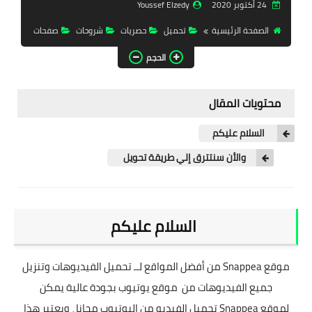
24 أكتوبر 2020
Youssef Elzedy
تحميل برامج
الصفحة الرئيسية
تحميل
حصريات
شروحات
صفحات
تحميل ألعاب
الحجم
كورة | Time
محتويات المقال
حصريات
السلام عليكم
تفعيلات
والأن سنتترق إلي طريقة تحويل
أدوبي
ويندوزات
السلام عليكم
فاشون
موقع
Snappea
من أفضل المواقع لــ تحميل الفيديوهات وتنزيل
جميع الفيديوهات من موقع يوتيوب بجودة عالية يمكن
لموقع Snappea تحميل الفيديو من اليوتيوب مجانا ، ويعتبر هذا