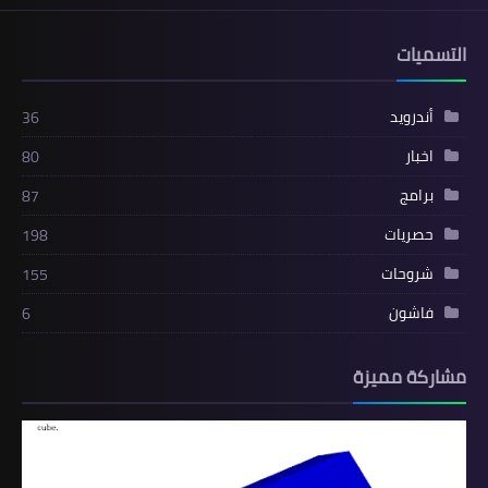
التسميات
أندرويد
36
اخبار
80
برامج
87
حصريات
198
شروحات
155
فاشون
6
مشاركة مميزة