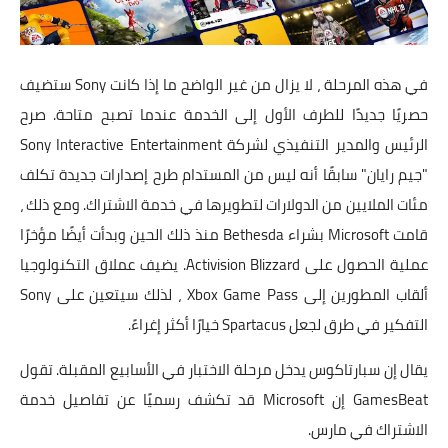
في هذه المرحلة ، لا يزال من غير الواضح ما إذا كانت Sony ستضيف
حصريًا جديدًا للطرف الأول إلى الخدمة عندما تصبح متاحة. صرح
الرئيس والمدير التنفيذي لشركة Sony Interactive Entertainment
"جيم رايان" سابقًا أنه ليس من المستدام طرح إصدارات جديدة تكلف
مئات الملايين من الدولارات لتطويرها في خدمة الاشتراك. ومع ذلك ،
قامت Microsoft بشراء Bethesda منذ ذلك الحين وبدأت أيضًا مؤخرًا
عملية الحصول على Activision Blizzard. يضيف عملاق التكنولوجيا
ألقاب المطورين إلى Xbox Game Pass ، لذلك سيتعين على Sony
التفكير في طرق لجعل Spartacus خيارًا أكثر إغراءً.
يقال إن سبارتاكوس يدخل مرحلة الاختبار في الأسابيع المقبلة. تقول
GamesBeat إن Microsoft قد تكشف رسميًا عن تفاصيل خدمة
الاشتراك في مارس.