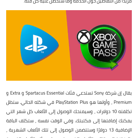
مزيدًا من التفاصيل حول الخدمة وما ستحصل عليه كل فئة.
يقال إن شركة Sony تستدعي فئات Spartacus Essential و Extra و
Premium ، وأولها هو PlayStation Plus في شكله الحالي. ستظل
تكلفته 10 دولارات ، وسيمنحك الوصول إلى الألعاب كل شهر التي
يمكنك إضافتها إلى مكتبتك. وفي الوقت نفسه ، ستكلف الباقة
الإضافية 13 دولارًا وستتضمن الوصول إلى تلك الألعاب الشهرية ،