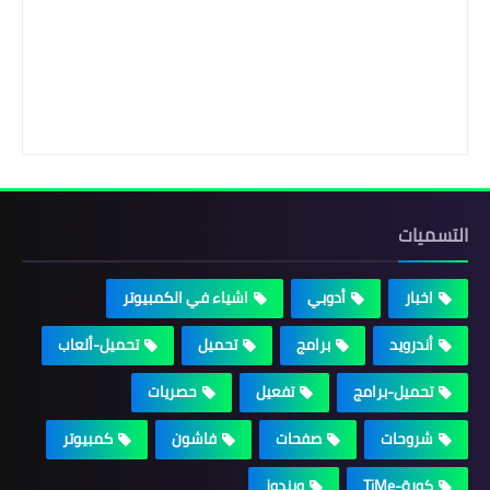
التسميات
اخبار
أدوبي
اشياء في الكمبيوتر
أندرويد
برامج
تحميل
تحميل-ألعاب
تحميل-برامج
تفعيل
حصريات
شروحات
صفحات
فاشون
كمبيوتر
كورة-TiMe
ويندوز