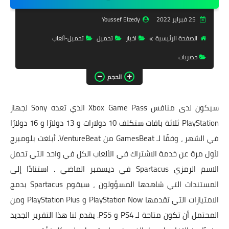
تحميل برامج
25 فبراير 2022
Youssef Elzedy
تحميل ألعاب
الصفحة الرئيسية
اخبار
تحميل
تحميل-ألعاب
كورة | Time
حصريات
حصريات
الحجم
تفعيلات
سيكون لدى منافس Xbox Game Pass الذي تعده Sony لجهاز
أدوبي
PlayStation ثلاثة باقات ستكلف 10 دولارات و 13 دولارًا و 16 دولارًا
في الشهر ، وفقًا لـ GamesBeat من VentureBeat. أبلغت بلومبرج
ويندوزات
لأول مرة عن خدمة الاشتراك في الألعاب الكل في واحد التي تحمل
فاشون
الاسم الرمزي Spartacus في ديسمبر الماضي . استنادًا إلى
المستندات التي شاهدها المسؤولون ، سيقوم Spartacus بدمج
الامتيازات التي تقدمها PlayStation Now و PlayStation Plus ومن
المحتمل أن تكون متاحة لـ PS4 و PS5. يقدم لنا هذا التقرير الجديد