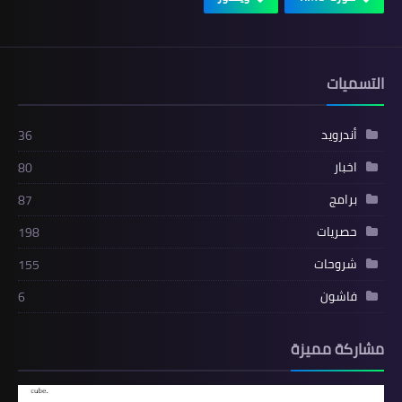
التسميات
أندرويد
36
اخبار
80
برامج
87
حصريات
198
شروحات
155
فاشون
6
مشاركة مميزة