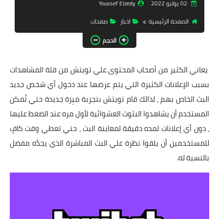
02 يوليو 2022
Youssef Elzedy
تحميل برامج
الصفحة الرئيسية
اخبار
صفحات
تحميل ألعاب
الحجم
كورة | Time
يعاني الكثير من أصحاب المحتوى علي تويتش من قلة المشاهدات
حصريات
بسبب الإعلانات الكثيرة التي يتم عرضها عند دخول أي شخص جديد
تفعيلات
البث الخاص بهم ، لذالك قام تويتش بتجربة ميِزة جديدة حتي تُمكن
المستخدم أن يشاهدوا البثوث العشوائية لأول مره عند الضغط عليها
أدوبي
، دون أي إعلانات لمده دقيقة لمعاينة البث ، حتي تعطي وقت كافٍ
ويندوزات
للمستخدمين أن يلقوا نظرة علي البث المباشرة الذي يجدُه مفضل
فاشون
بالنسبة له.