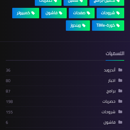
تحميل-برامج
تفعيل
حصريات
شروحات
صفحات
فاشون
كمبيوتر
كورة-TiMe
ويندوز
التسميات
أندرويد
36
اخبار
80
برامج
87
حصريات
198
شروحات
155
فاشون
6